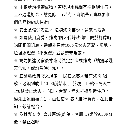
♕ 主棟請勿攜帶寵物，若發現水舞間有權拒絕住宿，
且不退還訂金，請見諒。 (若有，麻煩帶到專屬於牠
們的寵物旅店住宿)
♕ 安全及環保考量， 包棟烤肉部份，請來電洽詢
♕ 如需使用廚房、烤肉/請人代烤/外燴，請於訂房時
詢問相關訊息，需額外另付1000元烤肉清潔、場地、
垃圾處理費（不退費）並請遵守規定。
♕ 請勿抵達民宿後才臨時決定加床或烤肉（請提早幾
天告知，或訂房時告知）。
♕ 宜蘭縣政府發文規定： 民宿之客人若有烤肉/唱
歌，必須到晚上10:00前結束； 於晚上10點～隔天早
上8點禁止烤肉、喧鬧、音響、煙火打擾附近住戶。
違法上述而被開罰，由住宿♕ 客人自行負責，在此告
知，敬請配合～
♕ 為維護安寧, 公共區域(庭院、客廳...)請於9:30PM
後，禁止喧嘩。