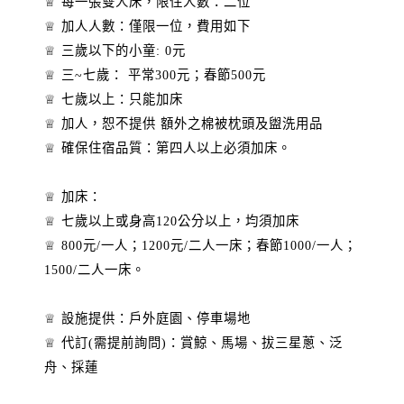
♕ 每一張雙人床，限住人數：二位
♕ 加人人數：僅限一位，費用如下
♕ 三歲以下的小童: 0元
♕ 三~七歲： 平常300元；春節500元
♕ 七歲以上：只能加床
♕ 加人，恕不提供 額外之棉被枕頭及盥洗用品
♕ 確保住宿品質：第四人以上必須加床。
♕ 加床：
♕ 七歲以上或身高120公分以上，均須加床
♕ 800元/一人；1200元/二人一床；春節1000/一人；
1500/二人一床。
♕ 設施提供：戶外庭園、停車場地
♕ 代訂(需提前詢問)：賞鯨、馬場、拔三星蔥、泛
舟、採蓮