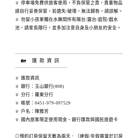
♕ 停車場免費供旅客使用，不負保管之責，貴重物品
請自行妥善保管，若遺失/破壞，無法歸咎，請諒解。
♕ 勿留小孩單獨在水舞間所有陽台/露台/庭院/戲水
池，請家長隨行，並多加注意自身及小朋友的安全。
🏡 匯款資訊
♕ 匯款資訊
♕ 銀行：玉山銀行(808)
♕ 分行：羅東分行
♕ 帳號：0451-979-097529
♕ 戶名：陳雅芳
♕ 國內旅客限定使用現金、銀行匯款與國民旅遊卡
◎預約訂房保留天數為兩天．（連假/年假需當於訂房