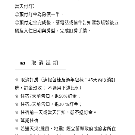
當天付訂）
◎預付訂金為房價一半．
◎預付定金完成後，請電話或信件告知匯款賬號後五
碼及入住日期與房型，完成訂房手續．
🏡 取消延期
♕ 取消訂房（連假包棟及過年包棟：45天內取消訂
房，訂金沒收； 不適用下述比例）
♕ 住宿7天前告知，退50%訂金；
♕ 住宿3天前告知，退30 %訂金；
♕ 住宿前一天或當天告知，恕不退訂金。
♕ 延期住宿
♕ 若遇天災(颱風、地震) 經宜蘭縣政府或旅客所在